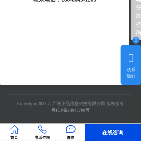
产品防伪查询
二维码溯源
了解产品服务
防窜货追溯
质保工单系统
渠道订货系统
新零售商城
智慧门店系统
红包抽奖系统
联系
终端助推系统
更多产品服务
产品试用
我们
Copyright 2023 © 广东正品信息科技有限公司 版权所有
粤ICP备14043700号
在线咨询
首页
电话咨询
微信