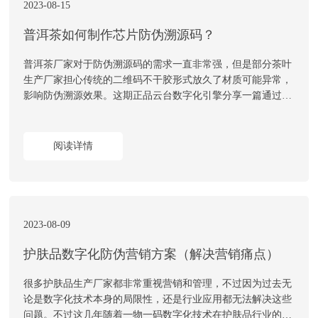
2023-08-15
普洱茶如何制作芯片防伪溯源码？
普洱茶厂家对于防伪溯源码的需求一直非常强，但是部分茶叶
生产厂家担心传统的二维码不干胶形式放久了材质可能异常，
影响防伪溯源效果。这期正品云台数字化引擎分享一篇通过在
普洱茶生产过程内嵌RFID等电子芯片标签
阅读详情
2023-08-09
护肤品数字化防伪营销方案（解决营销痛点）
很多护肤品生产厂家都非常重视营销和管理，不过因为过去无
论是数字化技术本身的局限性，还是行业应用都无法解决这些
问题。不过这几年随着一物一码数字化技术在护肤品行业的发