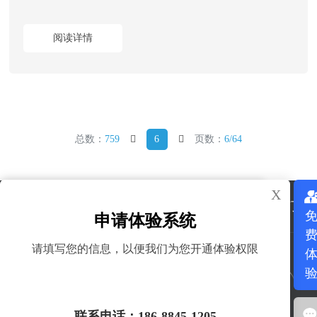
线进行一物一码防伪追溯码，实现品牌保护、产品追溯和营销
管理。
阅读详情
总数：
759
6
页数：
6/64
X
X
首页
产品服务
解决方案
关于我们
了解产品服务
申请体验系统
请填写您的信息，以便我们为您开通体验权限
咨询电话：
186-8845-1205
获取验证码
产品&服务：
联系电话：186-8845-1205