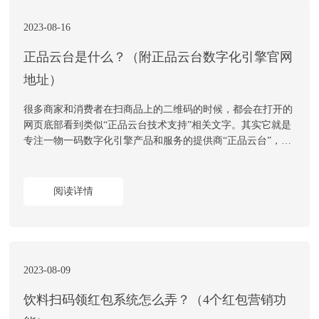
2023-08-16
正品云台是什么？（附正品云台数字化引擎官网
请输入关键词搜索
地址）
很多商家和消费者在扫商品上的二维码的时候，都会在打开的
网页底部看到类似“正品云台技术支持”相关文字。其实它就是
专注一物一码数字化引擎产品和服务的提供商“正品云台”，为
合作商家提供的技术支持服务。
阅读详情
2023-08-09
饮料扫码领红包系统怎么弄？（4个红包营销功