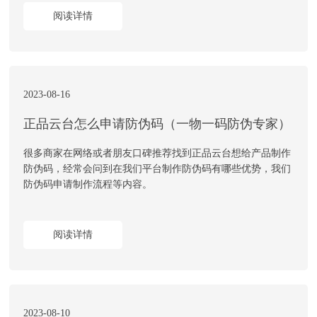
阅读详情
2023-08-16
正品云台怎么申请防伪码（一物一码防伪专家）
很多商家在网络或者朋友口碑推荐找到正品云台想给产品制作
防伪码，经常会问到在我们平台制作防伪码有哪些优势，我们
防伪码申请制作流程等内容。
阅读详情
2023-08-10