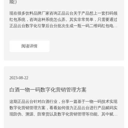
能）
现在很多饮料品牌厂家咨询正品云台关于产品想上一套扫码领
红包系统，咨询这种系统怎么弄。其实非常简单，只需要通过
正品云台数字化引擎后台分批次生成一瓶一码二维码红包电子
码，在生产线进行喷码
阅读详情
2023-08-22
白酒一物一码数字化营销管理方案
这期正品云台针对白酒行业，分享一篇基于一物一码技术实现
数字化营销管理方案，看看如何借力正品云台进行产品赋码实
现防伪、溯源、防窜货以及数字化营销管理等功能。其中赋码
方式包括但不限于目前白酒行业普遍采用的是二维码