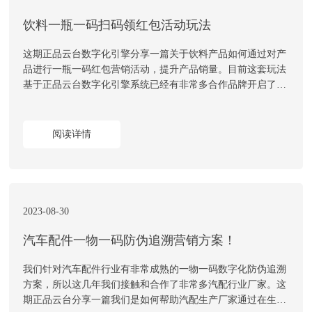
饮料一瓶一码扫码领红包活动玩法
这期正品云台数字化引擎分享一篇关于饮料产品如何通过对产
品进行一瓶一码红包营销活动，提升产品销量。目前这套玩法
基于正品云台数字化引擎系统已经有非常多合作品牌开启了这
项扫码领红包玩法。
阅读详情
2023-08-30
汽车配件一物一码防伪追溯营销方案！
我们针对汽车配件行业有非常成熟的一物一码数字化防伪追溯
方案，所以这几年我们接触和合作了非常多汽配行业厂家。这
期正品云台分享一篇我们是如何帮助汽配生产厂家通过在生产