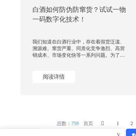
白酒如何防伪防窜货？试试一物
一码数字化技术！
我们知道在白酒行业中，存在着假货泛滥、
溯源难、窜货严重、同质化竞争激烈、高营
销成本、市场变化快等一系列问题。为了应
对这些问题，很多白酒品牌企业采用正品云
台数字化引擎实现产品一物一码数字化营销
管理功能。下面我们一起看这篇文章介绍。
阅读详情
总数：
759
首页
1
2
X
X
了解产品服务