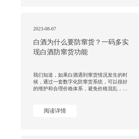
2023-08-07
白酒为什么要防窜货？一码多实
现白酒防窜货功能
我们知道，如果白酒遇到窜货情况发生的时
候，通过一套数字化防窜货系统，可以很好
的维护和合理价格体系，避免价格混乱，保
护生产厂家利润，以及维持经销商积极性和
消费者忠诚度。同时结合一码多用，白酒防
窜货系统通过防伪查询、防窜货系统
阅读详情