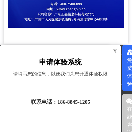
X
X
首页
产品服务
解决方案
关于我们
了解产品服务
申请体验系统
请填写您的信息，以便我们为您开通体验权限
咨询电话：
186-8845-1205
获取验证码
产品&服务：
联系电话：186-8845-1205
产品防伪查询
二维码溯源
了解产品服务
防窜货追溯
质保工单系统