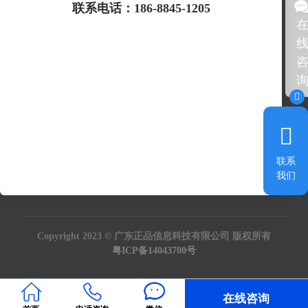
产品&服务：
联系电话：186-8845-1205
产品防伪查询
二维码溯源
了解产品服务
防窜货追溯
质保工单系统
渠道订货系统
新零售商城
智慧门店系统
红包抽奖系统
联系
终端助推系统
更多产品服务
产品试用
我们
Copyright 2023 © 广东正品信息科技有限公司 版权所有
粤ICP备14043700号
在线咨询