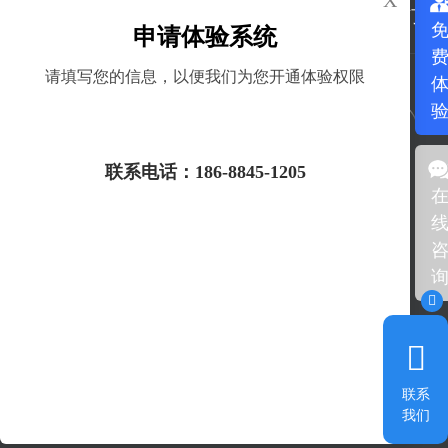
X
首页
产品服务
解决方案
关于我们
了解产品服务
申请体验系统
请填写您的信息，以便我们为您开通体验权限
咨询电话：
186-8845-1205
获取验证码
产品&服务：
联系电话：186-8845-1205
产品防伪查询
二维码溯源
了解产品服务
防窜货追溯
质保工单系统
渠道订货系统
新零售商城
智慧门店系统
红包抽奖系统
联系
终端助推系统
更多产品服务
产品试用
我们